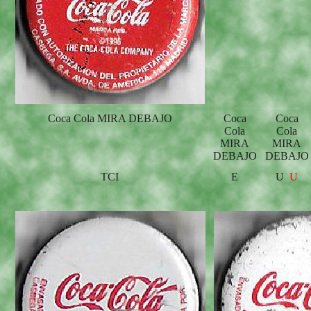
Coca Cola MIRA DEBAJO
Coca
Coca
Cola
Cola
MIRA
MIRA
DEBAJO
DEBAJO
TCI
E
U
U