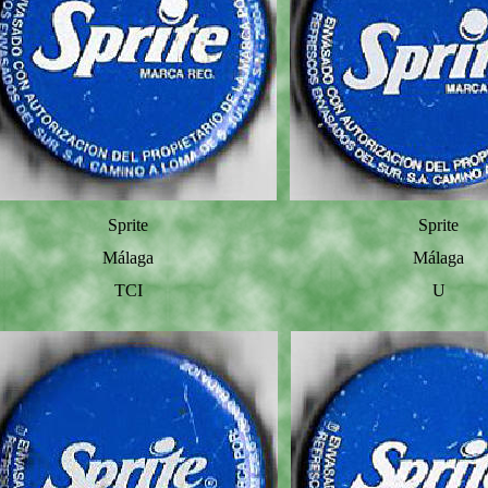
Sprite
Sprite
Málaga
Málaga
TCI
U