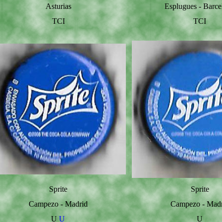
Asturias
Esplugues - Barce
TCI
TCI
Sprite
Sprite
Campezo - Madrid
Campezo - Madr
U
U
U