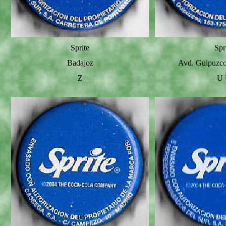
Sprite
Spr
Badajoz
Avd. Guipuzco
Z
U