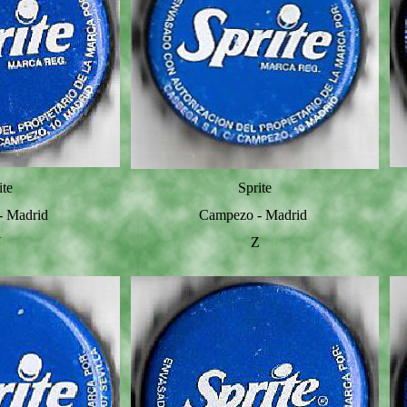
ite
Sprite
- Madrid
Campezo - Madrid
U
Z