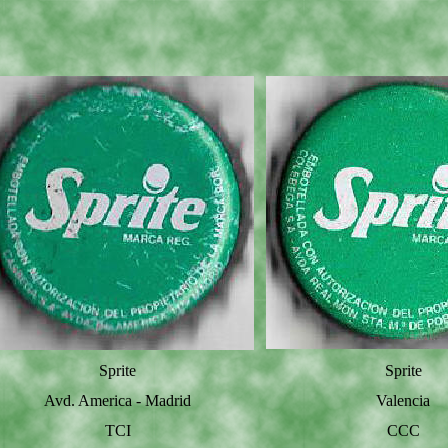
Sprite
Sprite
Avd. America - Madrid
Valencia
TCI
CCC