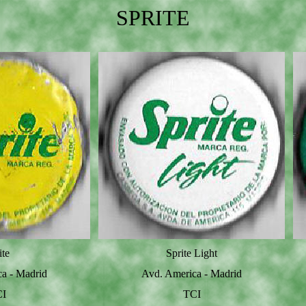
SPRITE
ite
Sprite Light
a - Madrid
Avd. America - Madrid
I
TCI