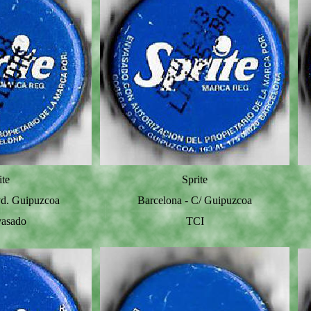
ite
Sprite
vd. Guipuzcoa
Barcelona - C/ Guipuzcoa
vasado
TCI