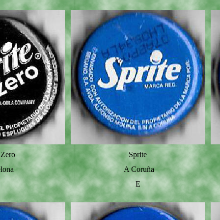
 Zero
Sprite
lona
A Coruña
Z
E