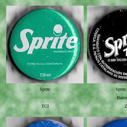
Sprite
Sprite
Barce
TCI