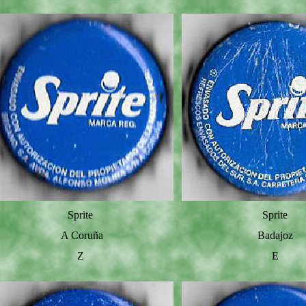
Sprite
Sprite
A Coruña
Badajoz
Z
E